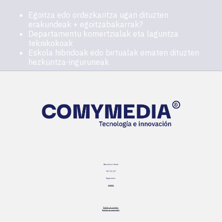
Egoitza edo ordezkaritza ugari dituzten
erakundeak + egoitzabakarrak?
Departamentu komertzialak eta laguntza
teknikokoak
Eskola hibridoak edo birtualak ematen dituzten
hezkuntza-inguruneak
Atención al cliente
900 732 237
Siguenos en
Linkedin
Política de cookies
Política de privacidad