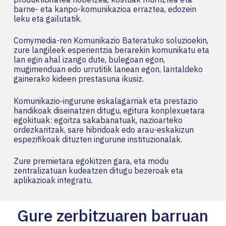
barne- eta kanpo-komunikazioa erraztea, edozein
leku eta gailutatik.
Comymedia-ren Komunikazio Bateratuko soluzioekin,
zure langileek esperientzia berarekin komunikatu eta
lan egin ahal izango dute, bulegoan egon,
mugimenduan edo urrutitik lanean egon, lantaldeko
gainerako kideen prestasuna ikusiz.
Komunikazio-ingurune eskalagarriak eta prestazio
handikoak diseinatzen ditugu, egitura konplexuetara
egokituak: egoitza sakabanatuak, nazioarteko
ordezkaritzak, sare hibridoak edo arau-eskakizun
espezifikoak dituzten ingurune instituzionalak.
Zure premietara egokitzen gara, eta modu
zentralizatuan kudeatzen ditugu bezeroak eta
aplikazioak integratu.
Gure zerbitzuaren barruan