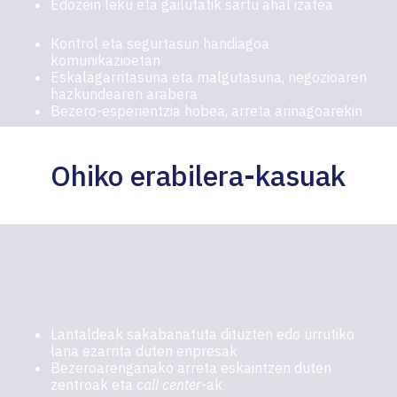
Edozein leku eta gailutatik sartu ahal izatea
Kontrol eta segurtasun handiagoa
komunikazioetan
Eskalagarritasuna eta malgutasuna, negozioaren
hazkundearen arabera
Bezero-esperientzia hobea, arreta arinagoarekin
Ohiko erabilera-kasuak
Lantaldeak sakabanatuta dituzten edo urrutiko
lana ezarrita duten enpresak
Bezeroarenganako arreta eskaintzen duten
zentroak eta
call center
-ak