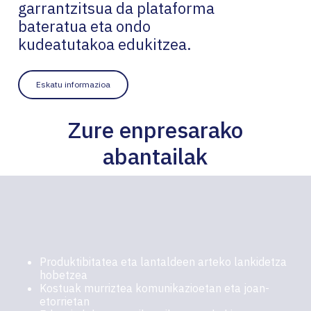
garrantzitsua da plataforma
bateratua eta ondo
kudeatutakoa edukitzea.
Eskatu informazioa
Zure enpresarako
abantailak
Produktibitatea eta lantaldeen arteko lankidetza
hobetzea
Kostuak murriztea komunikazioetan eta joan-
etorrietan