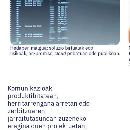
Hedapen malgua: soluzio birtualak edo
fisikoak, on-premise,
cloud
pribatuan edo publikoan.
Komunikazioak
produktibitatean,
herritarrengana arretan edo
zerbitzuaren
jarraitutasunean zuzeneko
eragina duen proiektuetan,