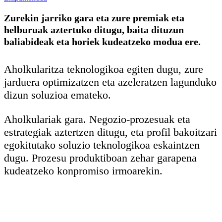
Zurekin jarriko gara eta zure premiak eta
helburuak aztertuko ditugu, baita dituzun
baliabideak eta horiek kudeatzeko modua ere.
Aholkularitza teknologikoa egiten dugu, zure
jarduera optimizatzen eta azeleratzen lagunduko
dizun soluzioa emateko.
Aholkulariak gara. Negozio-prozesuak eta
estrategiak aztertzen ditugu, eta profil bakoitzari
egokitutako soluzio teknologikoa eskaintzen
dugu. Prozesu produktiboan zehar garapena
kudeatzeko konpromiso irmoarekin.